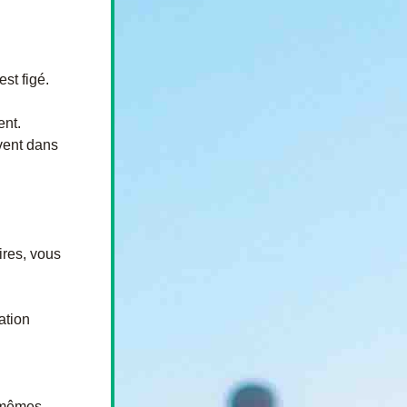
st figé.
ent.
ent dans 
es, vous 
tion 
 mêmes 