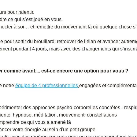
rs pour ralentir.
e ce qui s’est joué en vous.
ecter à soi… et remettre du mouvement là où quelque chose s’e
 pour sortir du brouillard, retrouver de l’élan et avancer autrem
ment pendant 4 jours, mais avec des changements qui s’inscriv
r comme avant.... est-ce encore une option pour vous ?
 notre 
équipe de 4 professionnelles
engagées et complémentair
périmenter des approches psycho-corporelles concrètes - respira
iente, hypnose, méditation, mouvement, constellations
mprendre ce qui vous a amené là
ancer votre énergie au sein d'un petit groupe
partir avec des repères concrets pour ne pas retomber dans les