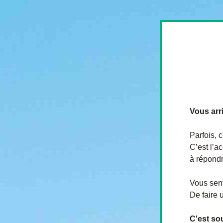
Vous arr
Parfois, 
C’est l’a
à répondr
Vous sent
De faire 
C'est sou