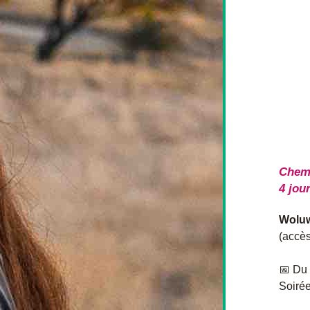
Chemi
4 jou
Wolu
(accès
📅 
Du 
Soirée