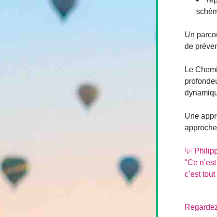
schém
Un parcou
de préven
Le Chemin
profondeu
dynamiqu
Une appro
approches
💬 Philip
"Ce n’est
c’est tout
Regardez