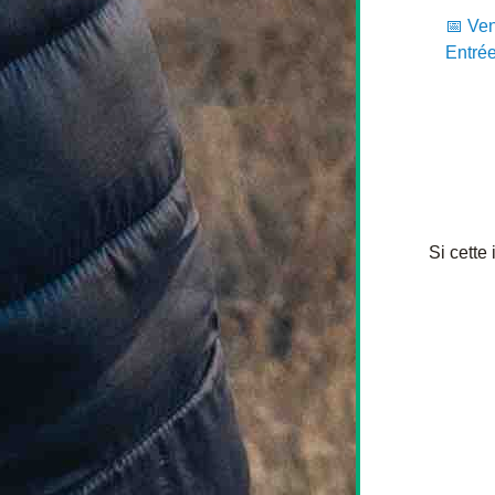
📅 
Ven
Entrée
Si cette