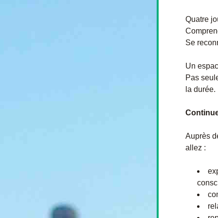
Quatre jou
Comprendr
Se reconn
Un espace
Pas seule
la durée. 
Continue
Auprès de
allez :
ex
consc
co
rel
re