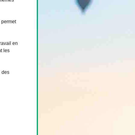
 permet 
avail en 
 les 
 des 