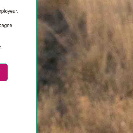
mployeur.
pagne 
e.
n