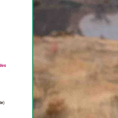
des 
te
) 