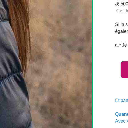
💰 500
 Ce ch
Si la 
égalem
👉 Je 
Et par
Quand
Avec 